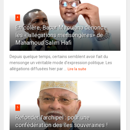
4
En colère, Bacar Mvoulana dénonce
les « allégations mensongères» de
Mahamoud Salim Hafi
Depuis quelque temps, certains semblent avoir fait du
mensonge un véritable mode d’expression politique. Les
allégations diffusées hier par ...
Lire la suite
5
Refonder l’archipel : pour une
confédération des îles souveraines !