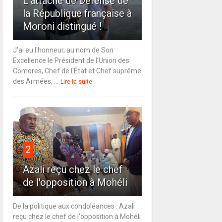
L'attaché de Défense de
la République française à
Moroni distingué !
J'ai eu l'honneur, au nom de Son
Excellence le Président de l'Union des
Comores, Chef de l'État et Chef suprême
des Armées, ...
Lire la suite
2
Azali reçu chez le chef
de l'opposition à Mohéli
De la politique aux condoléances : Azali
reçu chez le chef de l'opposition à Mohéli