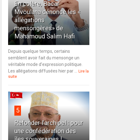
En colère, Bacar
Mvoulana dénonce les «
allégations
mensongères» de
Mahamoud Salim Hafi
Depuis quelque temps, certains
semblent avoir fait du mensonge un
véritable mode d’expression politique.
Les allégations diffusées hier par ...
Lire la
suite
5
Refonder l’archipel : pour
une confédération des
îles souveraines !