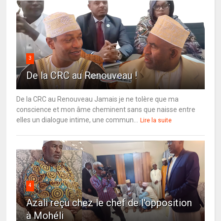
3
De la CRC au Renouveau !
De la CRC au Renouveau Jamais je ne tolère que ma
conscience et mon âme cheminent sans que naisse entre
elles un dialogue intime, une commun...
Lire la suite
4
Azali reçu chez le chef de l'opposition
à Mohéli