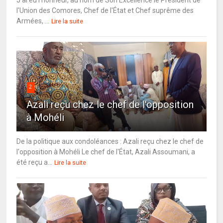
J'ai eu l'honneur, au nom de Son Excellence le Président de
l'Union des Comores, Chef de l'État et Chef suprême des
Armées, ...
Lire la suite
2
Azali reçu chez le chef de l'opposition
à Mohéli
De la politique aux condoléances : Azali reçu chez le chef de
l'opposition à Mohéli Le chef de l'État, Azali Assoumani, a
été reçu a...
Lire la suite