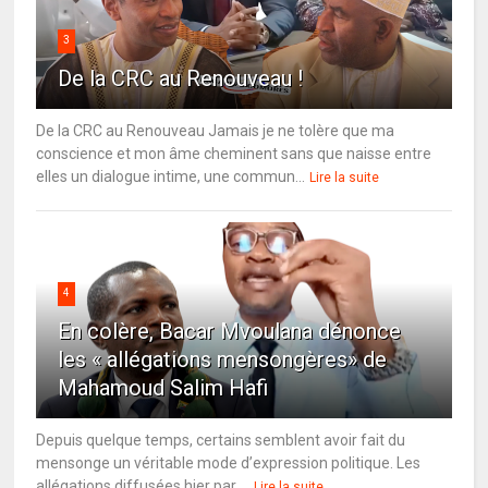
3
De la CRC au Renouveau !
De la CRC au Renouveau Jamais je ne tolère que ma
conscience et mon âme cheminent sans que naisse entre
elles un dialogue intime, une commun...
Lire la suite
4
En colère, Bacar Mvoulana dénonce
les « allégations mensongères» de
Mahamoud Salim Hafi
Depuis quelque temps, certains semblent avoir fait du
mensonge un véritable mode d’expression politique. Les
allégations diffusées hier par ...
Lire la suite