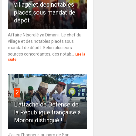
village et des notables
placés sous mandat de
dépôt
Affaire Ntsoralé ya Dimani : Le chef du
village et des notables placés sous
mandat de dépôt Selon plusieurs
sources concordantes, des notab...
Lire la
suite
2
L'attaché de Défense de
la République française à
Moroni distingué !
J'ai eu l'honneur, au nom de Son