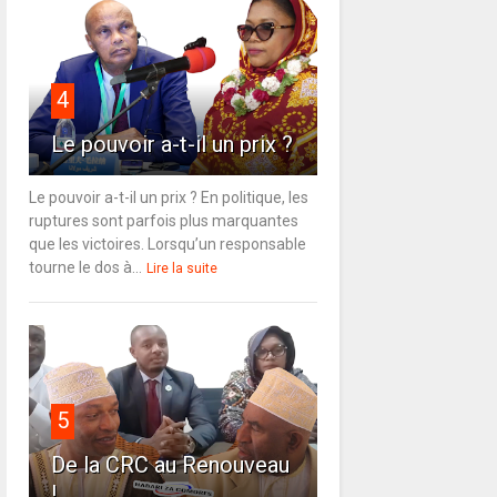
4
Le pouvoir a-t-il un prix ?
Le pouvoir a-t-il un prix ? En politique, les
ruptures sont parfois plus marquantes
que les victoires. Lorsqu’un responsable
tourne le dos à...
Lire la suite
5
De la CRC au Renouveau
!