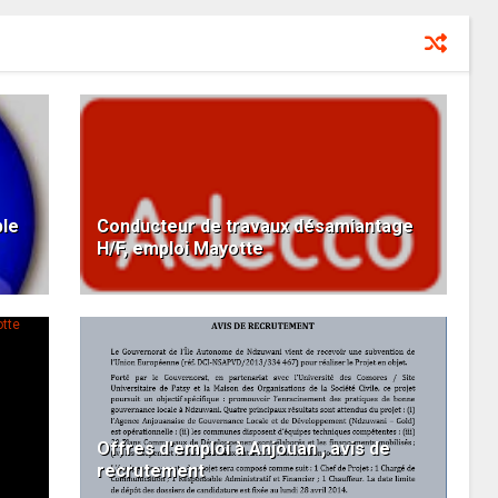
ble
Conducteur de travaux désamiantage
H/F, emploi Mayotte
Offres d'emploi à Anjouan , avis de
recrutement