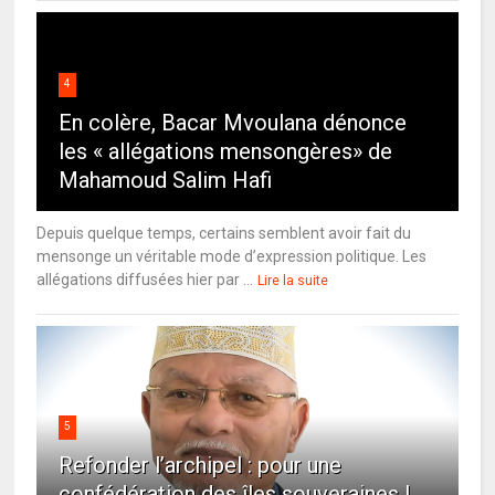
4
En colère, Bacar Mvoulana dénonce
les « allégations mensongères» de
Mahamoud Salim Hafi
Depuis quelque temps, certains semblent avoir fait du
mensonge un véritable mode d’expression politique. Les
allégations diffusées hier par ...
Lire la suite
5
Refonder l’archipel : pour une
confédération des îles souveraines !