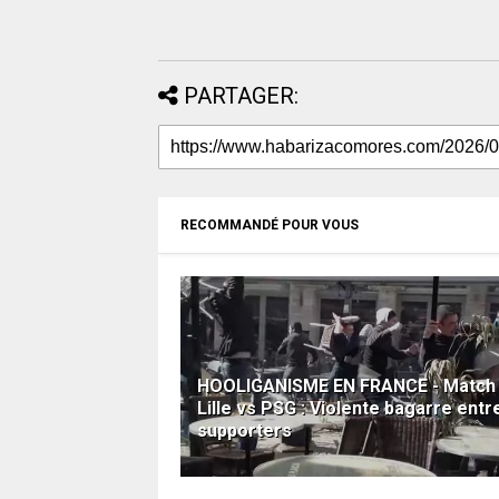
PARTAGER:
RECOMMANDÉ POUR VOUS
HOOLIGANISME EN FRANCE - Match
Lille vs PSG : Violente bagarre entr
supporters