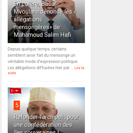
En colère, Bacar
Mvoulana dénonce les «
allégations
mensongères» de
Mahamoud Salim Hafi
Depuis quelque temps, certains
semblent avoir fait du mensonge un
véritable mode d’expression politique.
Les allégations diffusées hier par ...
Lire la
suite
5
Refonder l’archipel : pour
une confédération des
îles souveraines !