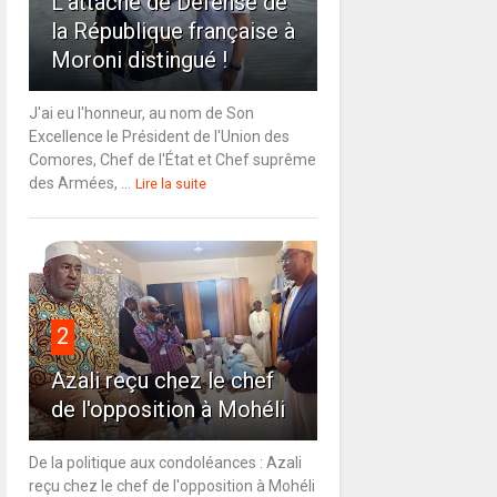
L'attaché de Défense de
la République française à
Moroni distingué !
J'ai eu l'honneur, au nom de Son
Excellence le Président de l'Union des
Comores, Chef de l'État et Chef suprême
des Armées, ...
Lire la suite
2
Azali reçu chez le chef
de l'opposition à Mohéli
De la politique aux condoléances : Azali
reçu chez le chef de l'opposition à Mohéli