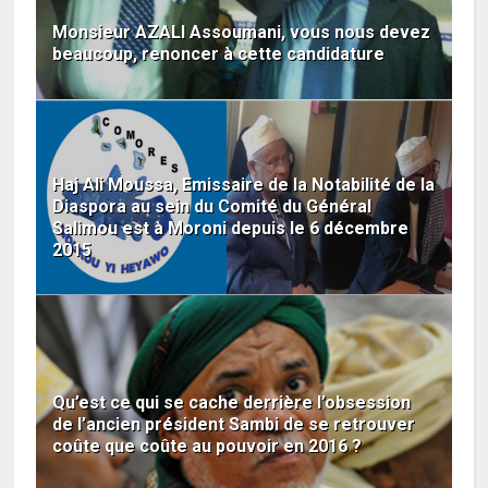
Monsieur AZALI Assoumani, vous nous devez
beaucoup, renoncer à cette candidature
Haj Ali Moussa, Emissaire de la Notabilité de la
Diaspora au sein du Comité du Général
Salimou est à Moroni depuis le 6 décembre
2015
Qu’est ce qui se cache derrière l’obsession
de l’ancien président Sambi de se retrouver
coûte que coûte au pouvoir en 2016 ?