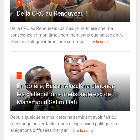
3
De la CRC au Renouveau !
De la CRC au Renouveau Jamais je ne tolère que ma
conscience et mon âme cheminent sans que naisse entre
elles un dialogue intime, une commun...
Lire la suite
4
En colère, Bacar Mvoulana dénonce
les « allégations mensongères» de
Mahamoud Salim Hafi
Depuis quelque temps, certains semblent avoir fait du
mensonge un véritable mode d’expression politique. Les
allégations diffusées hier par ...
Lire la suite