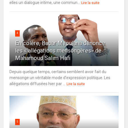
elles un dialogue intime, une commun...
Lire la suite
4
En colère, Bacar Mvoulana dénonce
les « allégations mensongères» de
Mahamoud Salim Hafi
Depuis quelque temps, certains semblent avoir fait du
mensonge un véritable mode d’expression politique. Les
allégations diffusées hier par ...
Lire la suite
5