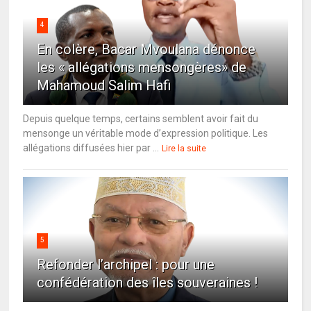
4
En colère, Bacar Mvoulana dénonce
les « allégations mensongères» de
Mahamoud Salim Hafi
Depuis quelque temps, certains semblent avoir fait du
mensonge un véritable mode d’expression politique. Les
allégations diffusées hier par ...
Lire la suite
5
Refonder l’archipel : pour une
confédération des îles souveraines !