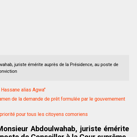
ahab, juriste émérite auprès de la Présidence, au poste de
onviction
u Hassane alias Agwa"
xamen de la demande de prêt formulée par le gouvernement
riorité pour tous les citoyens comoriens
Monsieur Abdoulwahab, juriste émérite
 poste de Conseiller à la Cour suprême