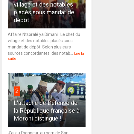
village et des notables
placés sous mandat de
dépôt
Affaire Ntsoralé ya Dimani : Le chef du
village et des notables placés sous
mandat de dépôt Selon plusieurs
sources concordantes, des notab...
Lire la
suite
2
L'attaché de Défense de
la République française à
Moroni distingué !
J'ai eu l'honneur, au nom de Son