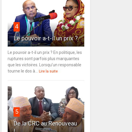
4
Le pouvoir a-t-il un prix ?
Le pouvoir a-t-il un prix ? En politique, les
ruptures sont parfois plus marquantes
que les victoires. Lorsqu’un responsable
tourne le dos à...
Lire la suite
5
De la CRC au Renouveau
!