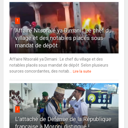
1
Affaire Ntsoralé ya Dimani : Le chef du
village et des notables placés sous
mandat de dépôt
Affaire Ntsoralé ya Dimani : Le chef du village et des
notables placés sous mandat de dépôt Selon plusieurs
sources concordantes, des notab...
Lire la suite
2
L'attaché de Défense de la République
française à Moroni distingué !