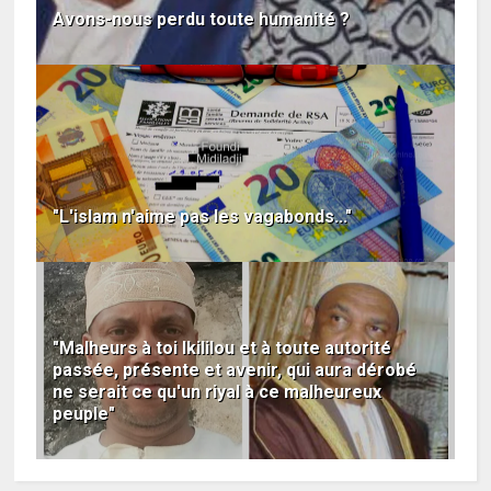
Avons-nous perdu toute humanité ?
"L'islam n'aime pas les vagabonds..."
"Malheurs à toi Ikililou et à toute autorité
passée, présente et avenir, qui aura dérobé
ne serait ce qu'un riyal à ce malheureux
peuple"