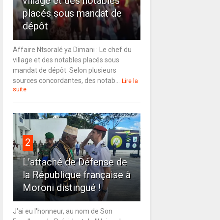
village et des notables
placés sous mandat de
dépôt
Affaire Ntsoralé ya Dimani : Le chef du
village et des notables placés sous
mandat de dépôt Selon plusieurs
sources concordantes, des notab...
Lire la
suite
2
L'attaché de Défense de
la République française à
Moroni distingué !
J'ai eu l'honneur, au nom de Son