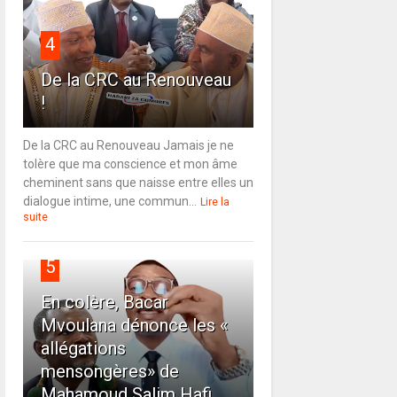
4
De la CRC au Renouveau
!
De la CRC au Renouveau Jamais je ne
tolère que ma conscience et mon âme
cheminent sans que naisse entre elles un
dialogue intime, une commun...
Lire la
suite
5
En colère, Bacar
Mvoulana dénonce les «
allégations
mensongères» de
Mahamoud Salim Hafi