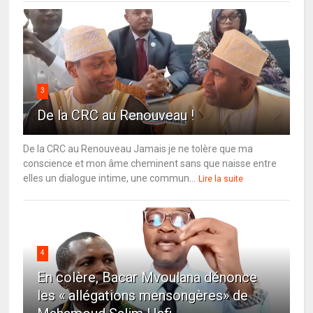
3
De la CRC au Renouveau !
De la CRC au Renouveau Jamais je ne tolère que ma
conscience et mon âme cheminent sans que naisse entre
elles un dialogue intime, une commun...
Lire la suite
4
En colère, Bacar Mvoulana dénonce
les « allégations mensongères» de