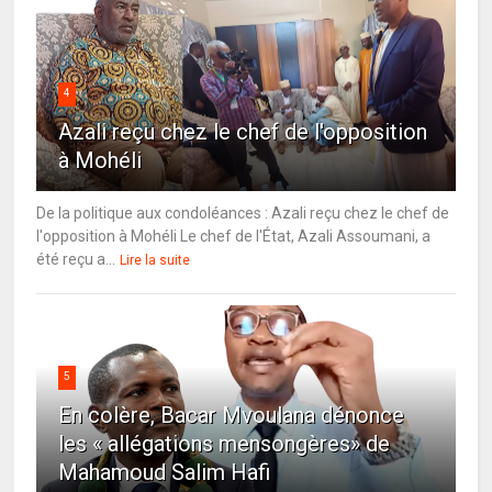
4
Azali reçu chez le chef de l'opposition
à Mohéli
De la politique aux condoléances : Azali reçu chez le chef de
l'opposition à Mohéli Le chef de l'État, Azali Assoumani, a
été reçu a...
Lire la suite
5
En colère, Bacar Mvoulana dénonce
les « allégations mensongères» de
Mahamoud Salim Hafi