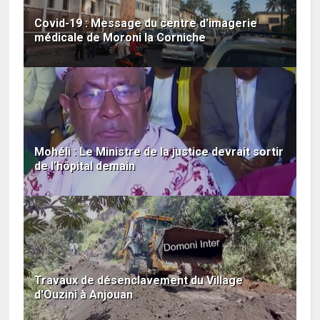
Covid-19 : Message du centre d'imagerie
médicale de Moroni la Corniche
Mohéli : Le Ministre de la justice devrait sortir
de l’hôpital demain
Travaux de désenclavement du Village
d'Ouzini à Anjouan