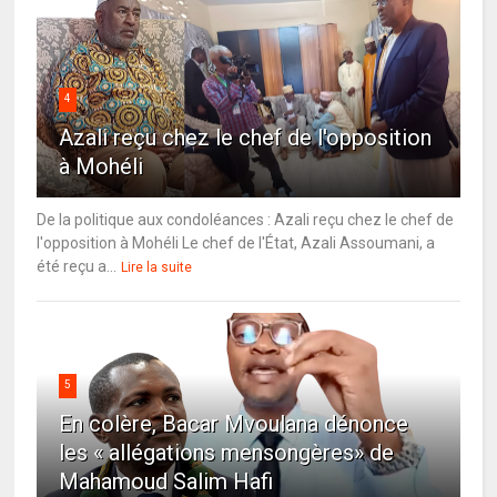
4
Azali reçu chez le chef de l'opposition
à Mohéli
De la politique aux condoléances : Azali reçu chez le chef de
l'opposition à Mohéli Le chef de l'État, Azali Assoumani, a
été reçu a...
Lire la suite
5
En colère, Bacar Mvoulana dénonce
les « allégations mensongères» de
Mahamoud Salim Hafi