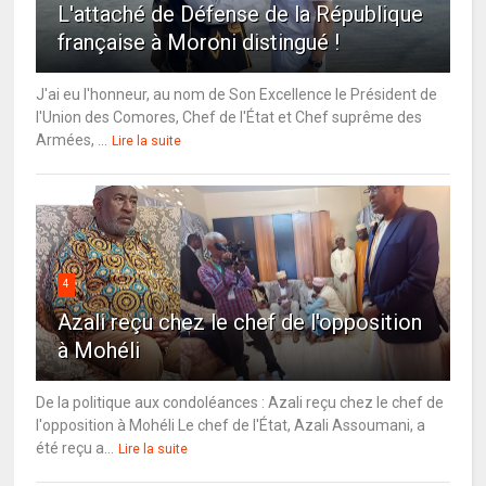
L'attaché de Défense de la République
française à Moroni distingué !
J'ai eu l'honneur, au nom de Son Excellence le Président de
l'Union des Comores, Chef de l'État et Chef suprême des
Armées, ...
Lire la suite
4
Azali reçu chez le chef de l'opposition
à Mohéli
De la politique aux condoléances : Azali reçu chez le chef de
l'opposition à Mohéli Le chef de l'État, Azali Assoumani, a
été reçu a...
Lire la suite