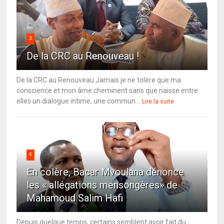
3
De la CRC au Renouveau !
De la CRC au Renouveau Jamais je ne tolère que ma
conscience et mon âme cheminent sans que naisse entre
elles un dialogue intime, une commun...
Lire la suite
4
En colère, Bacar Mvoulana dénonce
les « allégations mensongères» de
Mahamoud Salim Hafi
Depuis quelque temps, certains semblent avoir fait du