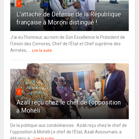
2
L'attaché de Défense de la République
française à Moroni distingué !
J'ai eu l'honneur, au nom de Son Excellence le Président de
l'Union des Comores, Chef de l'État et Chef suprême des
Armées, ...
Lire la suite
3
Azali reçu chez le chef de l'opposition
à Mohéli
De la politique aux condoléances : Azali reçu chez le chef de
l'opposition à Mohéli Le chef de l'État, Azali Assoumani, a
été reçu a...
Lire la suite