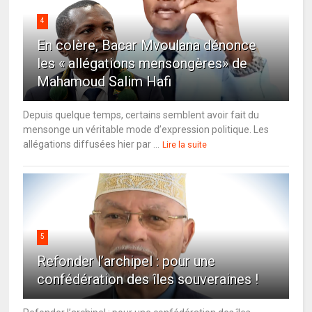
4
En colère, Bacar Mvoulana dénonce
les « allégations mensongères» de
Mahamoud Salim Hafi
Depuis quelque temps, certains semblent avoir fait du
mensonge un véritable mode d’expression politique. Les
allégations diffusées hier par ...
Lire la suite
5
Refonder l’archipel : pour une
confédération des îles souveraines !