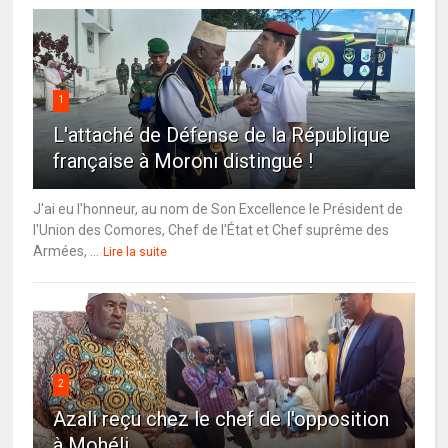
1
L'attaché de Défense de la République
française à Moroni distingué !
J'ai eu l'honneur, au nom de Son Excellence le Président de
l'Union des Comores, Chef de l'État et Chef suprême des
Armées, ...
Lire la suite
2
Azali reçu chez le chef de l'opposition
à Mohéli