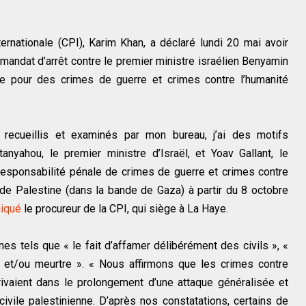
ernationale (CPI), Karim Khan, a déclaré lundi 20 mai avoir
mandat d’arrêt contre le premier ministre israélien Benyamin
e pour des crimes de guerre et crimes contre l’humanité
ecueillis et examinés par mon bureau, j’ai des motifs
nyahou, le premier ministre d’Israël, et Yoav Gallant, le
a responsabilité pénale de crimes de guerre et crimes contre
t de Palestine (dans la bande de Gaza) à partir du 8 octobre
iqué
le procureur de la CPI, qui siège à La Haye.
es tels que « le fait d’affamer délibérément des civils », «
n et/ou meurtre ». « Nous affirmons que les crimes contre
rivaient dans le prolongement d’une attaque généralisée et
civile palestinienne. D’après nos constatations, certains de