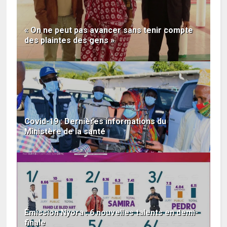
« On ne peut pas avancer sans tenir compte
des plaintes des gens »
Covid-19 : Dernières informations du
Ministère de la santé
Émission Nyora : 6 nouvelles talents en demi-
finale