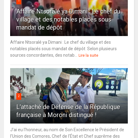
1
Affaire Ntsoralé ya Dimani : Le chef du
village et des notables placés sous
mandat de dépôt
Affaire Ntsoralé ya Dimani : Le chef du village et des
notables placés sous mandat de dépôt Selon plusieurs
sources concordantes, des notab...
Lire la suite
2
L'attaché de Défense de la République
française à Moroni distingué !
J'ai eu l'honneur, au nom de Son Excellence le Président de
l'Union des Comores, Chef de l'État et Chef suprême des