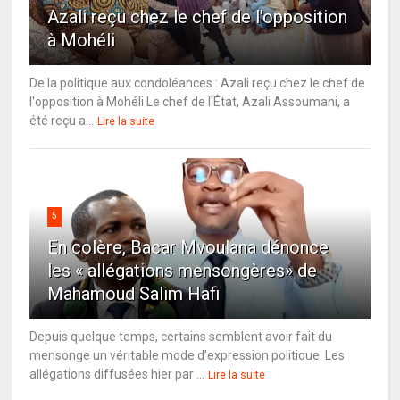
Azali reçu chez le chef de l'opposition
à Mohéli
De la politique aux condoléances : Azali reçu chez le chef de
l'opposition à Mohéli Le chef de l'État, Azali Assoumani, a
été reçu a...
Lire la suite
5
En colère, Bacar Mvoulana dénonce
les « allégations mensongères» de
Mahamoud Salim Hafi
Depuis quelque temps, certains semblent avoir fait du
mensonge un véritable mode d’expression politique. Les
allégations diffusées hier par ...
Lire la suite