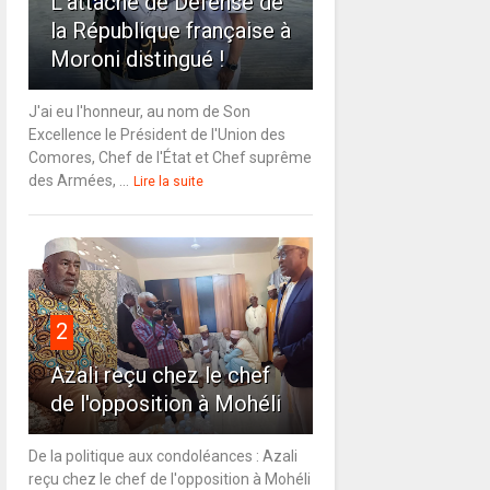
L'attaché de Défense de
la République française à
Moroni distingué !
J'ai eu l'honneur, au nom de Son
Excellence le Président de l'Union des
Comores, Chef de l'État et Chef suprême
des Armées, ...
Lire la suite
2
Azali reçu chez le chef
de l'opposition à Mohéli
De la politique aux condoléances : Azali
reçu chez le chef de l'opposition à Mohéli