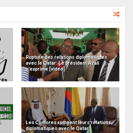
rs
ar
Rupture des relations diplomatiques
avec le Qatar: Le président Azali
s'exprime [vidéo]
 Le
é
Les Comores rompent leurs relations
diplomatiques avec le Qatar