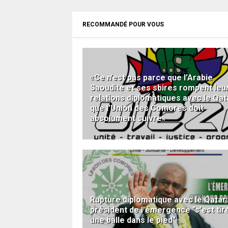
RECOMMANDÉ POUR VOUS
«Ce n’est pas parce que l’Arabie
Saoudite et ses sbires rompent leu
relations diplomatiques avec le Qat
que l’Union des Comores doit
absolument suivre»
Rupture diplomatique avec le Qatar:
président de l'émergence "s'est tir
une balle dans le pied"