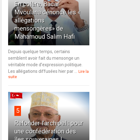
En colère, Bacar
Mvoulana dénonce les «
allégations
mensongères» de
Mahamoud Salim Hafi
Depuis quelque temps, certains
semblent avoir fait du mensonge un
véritable mode d’expression politique.
Les allégations diffusées hier par ...
Lire la
suite
5
Refonder l’archipel : pour
une confédération des
îles souveraines !