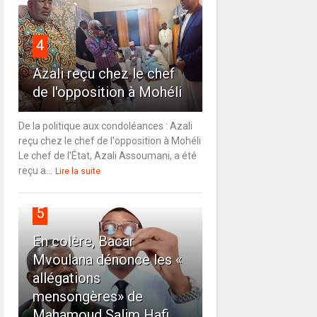
4
Azali reçu chez le chef
de l'opposition à Mohéli
De la politique aux condoléances : Azali
reçu chez le chef de l'opposition à Mohéli
Le chef de l'État, Azali Assoumani, a été
reçu a...
Lire la suite
5
En colère, Bacar
Mvoulana dénonce les «
allégations
mensongères» de
Mahamoud Salim Hafi