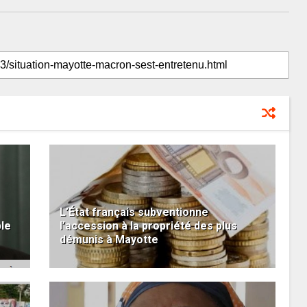
L’État français subventionne
ple
l’accession à la propriété des plus
démunis à Mayotte