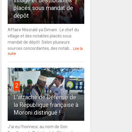
village et des notables
placés sous mandat de
dépôt
Affaire Ntsoralé ya Dimani : Le chef du
village et des notables placés sous
mandat de dépôt Selon plusieurs
sources concordantes, des notab...
Lire la
suite
2
L'attaché de Défense de
la République française à
Moroni distingué !
J'ai eu l'honneur, au nom de Son