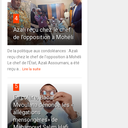
4
Azali reçu chez le chef
de l'opposition à Mohéli
De la politique aux condoléances : Azali
reçu chez le chef de l'opposition à Mohéli
Le chef de l'État, Azali Assoumani, a été
reçu a...
Lire la suite
5
En colère, Bacar
Mvoulana dénonce les «
allégations
mensongères» de
Mahamoud Salim Hafi