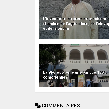
L’investiture du premier président d
chambre de l’agriculture, de l’éleva
et de la pêche
La BFC est-t-elle une banque 100%
comorienne?
COMMENTAIRES