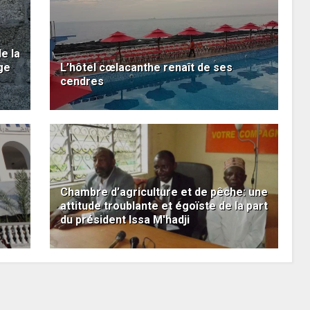
e la
ge
L’hôtel cœlacanthe renaît de ses
cendres
Chambre d’agriculture et de pêche: une
attitude troublante et égoïste de la part
du président Issa M'hadji