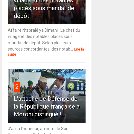
village et des notables
placés sous mandat de
dépôt
Affaire Ntsoralé ya Dimani : Le chef du
village et des notables placés sous
mandat de dépôt Selon plusieurs
sources concordantes, des notab...
Lire la
suite
2
L'attaché de Défense de
la République française à
Moroni distingué !
J'ai eu l'honneur, au nom de Son