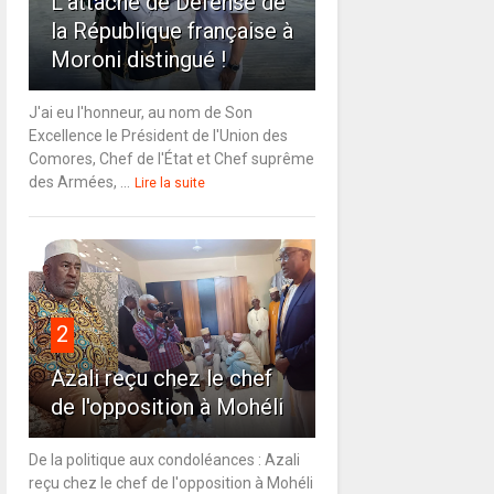
L'attaché de Défense de
la République française à
Moroni distingué !
J'ai eu l'honneur, au nom de Son
Excellence le Président de l'Union des
Comores, Chef de l'État et Chef suprême
des Armées, ...
Lire la suite
2
Azali reçu chez le chef
de l'opposition à Mohéli
De la politique aux condoléances : Azali
reçu chez le chef de l'opposition à Mohéli