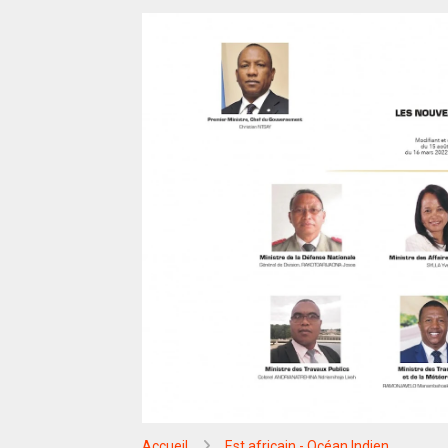
Accueil
Est africain - Océan Indien