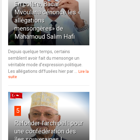
En colère, Bacar
Mvoulana dénonce les «
allégations
mensongères» de
Mahamoud Salim Hafi
Depuis quelque temps, certains
semblent avoir fait du mensonge un
véritable mode d’expression politique.
Les allégations diffusées hier par ...
Lire la
suite
5
Refonder l’archipel : pour
une confédération des
îles souveraines !