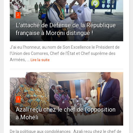
2
L'attaché de Défense de la République
française à Moroni distingué !
J'ai eu l'honneur, au nom de Son Excellence le Président de
l'Union des Comores, Chef de l'État et Chef suprême des
Armées, ...
Lire la suite
3
Azali reçu chez le chef de l'opposition
à Mohéli
De la politique aux condoléances : Azali reçu chez le chef de