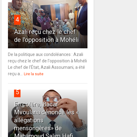
4
Azali reçu chez le chef
de l'opposition à Mohéli
De la politique aux condoléances : Azali
reçu chez le chef de l'opposition à Mohéli
Le chef de l'État, Azali Assoumani, a été
reçu a...
Lire la suite
5
En colère, Bacar
Mvoulana dénonce les «
allégations
mensongères» de
Mahamoud Salim Hafi