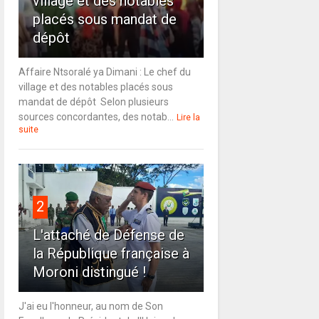
village et des notables
placés sous mandat de
dépôt
Affaire Ntsoralé ya Dimani : Le chef du
village et des notables placés sous
mandat de dépôt Selon plusieurs
sources concordantes, des notab...
Lire la
suite
2
L'attaché de Défense de
la République française à
Moroni distingué !
J'ai eu l'honneur, au nom de Son