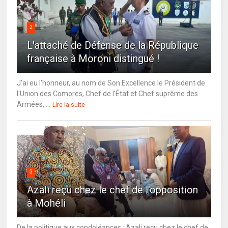
2
L'attaché de Défense de la République
française à Moroni distingué !
J'ai eu l'honneur, au nom de Son Excellence le Président de
l'Union des Comores, Chef de l'État et Chef suprême des
Armées, ...
Lire la suite
3
Azali reçu chez le chef de l'opposition
à Mohéli
De la politique aux condoléances : Azali reçu chez le chef de