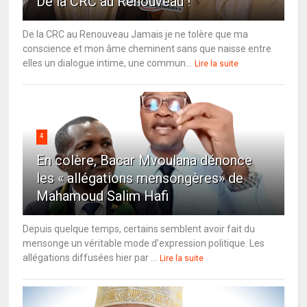
De la CRC au Renouveau !
De la CRC au Renouveau Jamais je ne tolère que ma
conscience et mon âme cheminent sans que naisse entre
elles un dialogue intime, une commun...
Lire la suite
4
En colère, Bacar Mvoulana dénonce
les « allégations mensongères» de
Mahamoud Salim Hafi
Depuis quelque temps, certains semblent avoir fait du
mensonge un véritable mode d’expression politique. Les
allégations diffusées hier par ...
Lire la suite