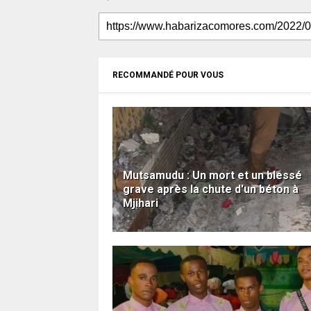
RECOMMANDÉ POUR VOUS
Mutsamudu : Un mort et un blessé
grave après la chute d'un béton à
Mjihari