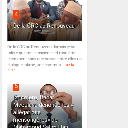
4
De la CRC au Renouveau
!
De la CRC au Renouveau Jamais je ne
tolère que ma conscience et mon âme
cheminent sans que naisse entre elles un
dialogue intime, une commun...
Lire la
suite
5
En colère, Bacar
Mvoulana dénonce les «
allégations
mensongères» de
Mahamoud Salim Hafi