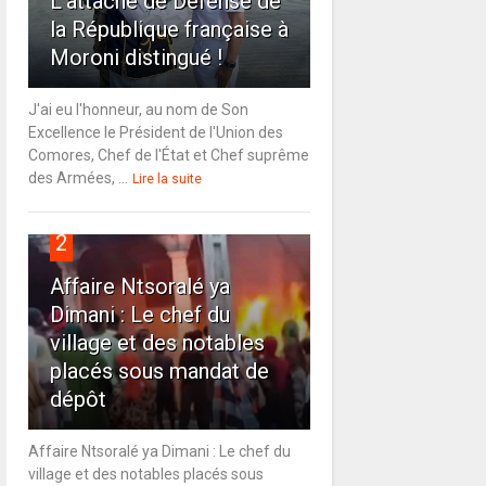
L'attaché de Défense de
la République française à
Moroni distingué !
J'ai eu l'honneur, au nom de Son
Excellence le Président de l'Union des
Comores, Chef de l'État et Chef suprême
des Armées, ...
Lire la suite
2
Affaire Ntsoralé ya
Dimani : Le chef du
village et des notables
placés sous mandat de
dépôt
Affaire Ntsoralé ya Dimani : Le chef du
village et des notables placés sous