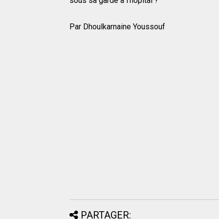
sous sa garde à l'hôpital ?
Par Dhoulkarnaine Youssouf
PARTAGER: