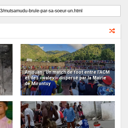
Anjouan : Un match de foot entre l'ACM
et des «walevi» dispersé par la Mairie
de Mirontsy