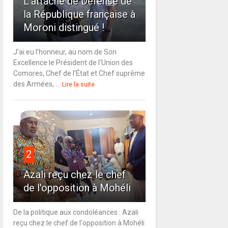
L'attaché de Défense de
la République française à
Moroni distingué !
J'ai eu l'honneur, au nom de Son
Excellence le Président de l'Union des
Comores, Chef de l'État et Chef suprême
des Armées, ...
Lire la suite
2
Azali reçu chez le chef
de l'opposition à Mohéli
De la politique aux condoléances : Azali
reçu chez le chef de l'opposition à Mohéli