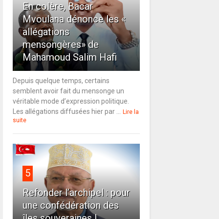
En colère, Bacar
Mvoulana dénonce les «
allégations
mensongères» de
Mahamoud Salim Hafi
Depuis quelque temps, certains
semblent avoir fait du mensonge un
véritable mode d’expression politique.
Les allégations diffusées hier par ...
Lire la
suite
5
Refonder l’archipel : pour
une confédération des
îles souveraines !