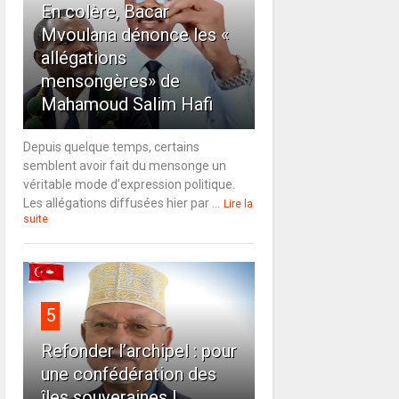
En colère, Bacar
Mvoulana dénonce les «
allégations
mensongères» de
Mahamoud Salim Hafi
Depuis quelque temps, certains
semblent avoir fait du mensonge un
véritable mode d’expression politique.
Les allégations diffusées hier par ...
Lire la
suite
5
Refonder l’archipel : pour
une confédération des
îles souveraines !