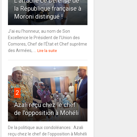
L'attaché de Défense de
la République française à
Moroni distingué !
J'ai eu l'honneur, au nom de Son
Excellence le Président de l'Union des
Comores, Chef de l'État et Chef suprême
des Armées, ...
Lire la suite
2
Azali reçu chez le chef
de l'opposition à Mohéli
De la politique aux condoléances : Azali
reçu chez le chef de l'opposition à Mohéli