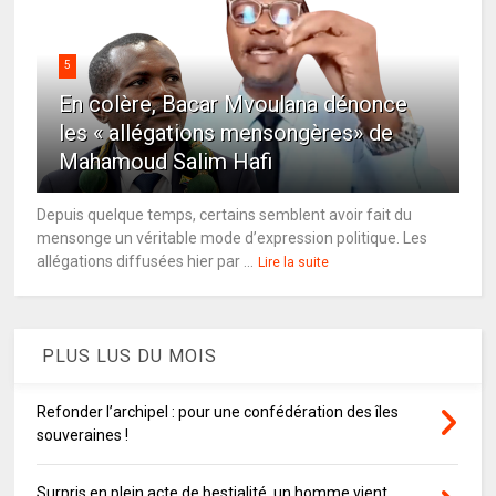
5
En colère, Bacar Mvoulana dénonce
les « allégations mensongères» de
Mahamoud Salim Hafi
Depuis quelque temps, certains semblent avoir fait du
mensonge un véritable mode d’expression politique. Les
allégations diffusées hier par ...
Lire la suite
PLUS LUS DU MOIS
Refonder l’archipel : pour une confédération des îles
souveraines !
Surpris en plein acte de bestialité, un homme vient