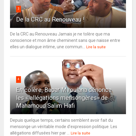
3
De la CRC au Renouveau !
De la CRC au Renouveau Jamais je ne tolère que ma
conscience et mon âme cheminent sans que naisse entre
elles un dialogue intime, une commun...
Lire la suite
4
En colère, Bacar Mvoulana dénonce
les « allégations mensongères» de
Mahamoud Salim Hafi
Depuis quelque temps, certains semblent avoir fait du
mensonge un véritable mode d’expression politique. Les
allégations diffusées hier par ...
Lire la suite