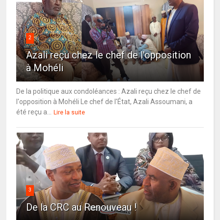
2
Azali reçu chez le chef de l'opposition
à Mohéli
De la politique aux condoléances : Azali reçu chez le chef de
l'opposition à Mohéli Le chef de l'État, Azali Assoumani, a
été reçu a...
Lire la suite
3
De la CRC au Renouveau !