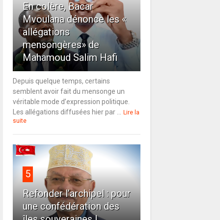
En colère, Bacar
Mvoulana dénonce les «
allégations
mensongères» de
Mahamoud Salim Hafi
Depuis quelque temps, certains
semblent avoir fait du mensonge un
véritable mode d’expression politique.
Les allégations diffusées hier par ...
Lire la
suite
5
Refonder l’archipel : pour
une confédération des
îles souveraines !