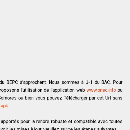
t du BEPC s'approchent. Nous sommes à J-1 du BAC. Pour
roposons l'utilisation de l'application web
www.onec.info
ou
 Comores ou bien vous pouvez Télécharger par cet Url sans
.apk
é apportés pour la rendre robuste et compatible avec toutes
voir les mises à jour, veuillez suivre les étapes suivantes: