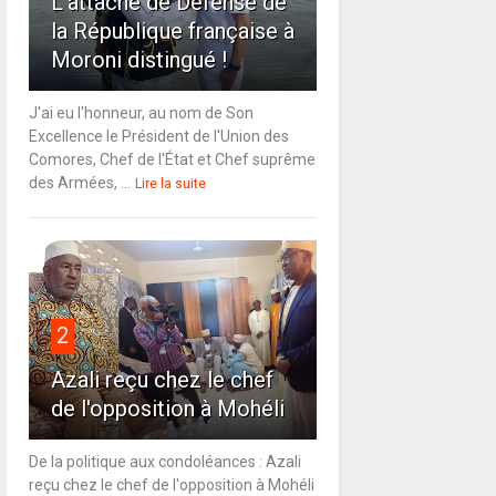
L'attaché de Défense de
la République française à
Moroni distingué !
J'ai eu l'honneur, au nom de Son
Excellence le Président de l'Union des
Comores, Chef de l'État et Chef suprême
des Armées, ...
Lire la suite
2
Azali reçu chez le chef
de l'opposition à Mohéli
De la politique aux condoléances : Azali
reçu chez le chef de l'opposition à Mohéli