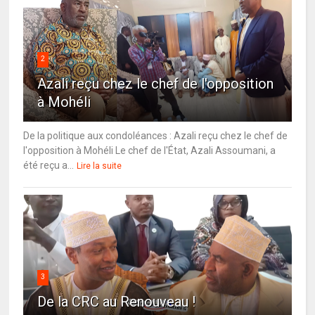
2
Azali reçu chez le chef de l'opposition
à Mohéli
De la politique aux condoléances : Azali reçu chez le chef de
l'opposition à Mohéli Le chef de l'État, Azali Assoumani, a
été reçu a...
Lire la suite
3
De la CRC au Renouveau !