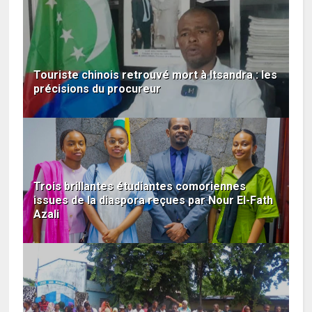
Touriste chinois retrouvé mort à Itsandra : les
précisions du procureur
Trois brillantes étudiantes comoriennes
issues de la diaspora reçues par Nour El-Fath
Azali