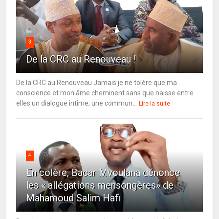
3
De la CRC au Renouveau !
De la CRC au Renouveau Jamais je ne tolère que ma
conscience et mon âme cheminent sans que naisse entre
elles un dialogue intime, une commun...
Lire la suite
4
En colère, Bacar Mvoulana dénonce
les « allégations mensongères» de
Mahamoud Salim Hafi