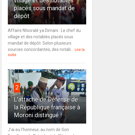
village et des notables
placés sous mandat de
dépôt
Affaire Ntsoralé ya Dimani : Le chef du
village et des notables placés sous
mandat de dépôt Selon plusieurs
sources concordantes, des notab...
Lire la
suite
2
L'attaché de Défense de
la République française à
Moroni distingué !
J'ai eu l'honneur, au nom de Son