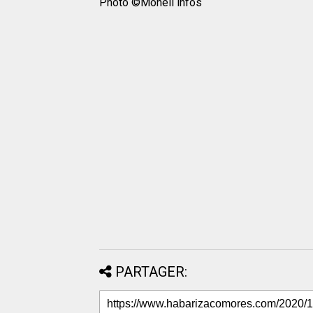
Photo ©Mohéli infos
PARTAGER: