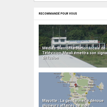
RECOMMANDÉ POUR VOUS
Médias. Bientôt la station locale de 
Télévision-Mwali émettra son signa
diffusion
Mayotte : La gendarmerie dénoue
plusieurs affaires de viols