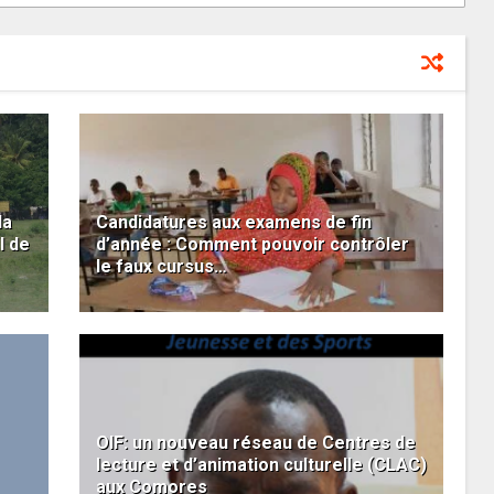
la
Candidatures aux examens de fin
l de
d’année : Comment pouvoir contrôler
le faux cursus…
OIF: un nouveau réseau de Centres de
lecture et d’animation culturelle (CLAC)
aux Comores