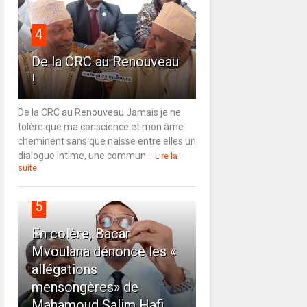
4
De la CRC au Renouveau
!
De la CRC au Renouveau Jamais je ne
tolère que ma conscience et mon âme
cheminent sans que naisse entre elles un
dialogue intime, une commun...
Lire la
suite
5
En colère, Bacar
Mvoulana dénonce les «
allégations
mensongères» de
Mahamoud Salim Hafi