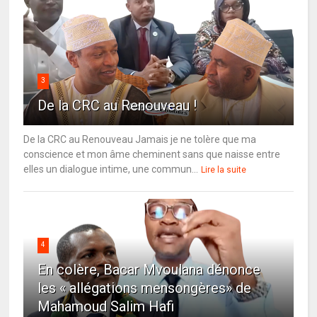
3
De la CRC au Renouveau !
De la CRC au Renouveau Jamais je ne tolère que ma
conscience et mon âme cheminent sans que naisse entre
elles un dialogue intime, une commun...
Lire la suite
4
En colère, Bacar Mvoulana dénonce
les « allégations mensongères» de
Mahamoud Salim Hafi