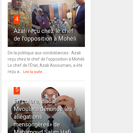
4
Azali reçu chez le chef
de l'opposition à Mohéli
De la politique aux condoléances : Azali
reçu chez le chef de l'opposition à Mohéli
Le chef de l'État, Azali Assoumani, a été
reçu a...
Lire la suite
5
En colère, Bacar
Mvoulana dénonce les «
allégations
mensongères» de
Mahamoud Salim Hafi