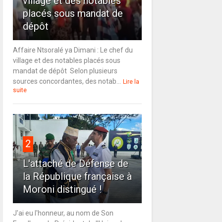
village et des notables
placés sous mandat de
dépôt
Affaire Ntsoralé ya Dimani : Le chef du
village et des notables placés sous
mandat de dépôt Selon plusieurs
sources concordantes, des notab...
Lire la
suite
2
L'attaché de Défense de
la République française à
Moroni distingué !
J'ai eu l'honneur, au nom de Son