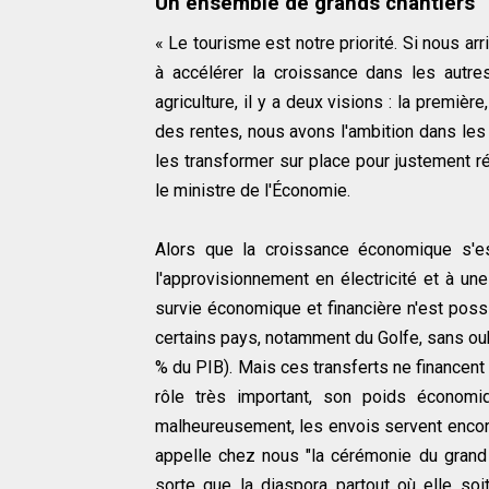
Un ensemble de grands chantiers
« Le tourisme est notre priorité. Si nous ar
à accélérer la croissance dans les autres
agriculture, il y a deux visions : la première
des rentes, nous avons l'ambition dans les
les transformer sur place pour justement r
le ministre de l'Économie.
Alors que la croissance économique s'es
l'approvisionnement en électricité et à un
survie économique et financière n'est possi
certains pays, notamment du Golfe, sans oub
% du PIB). Mais ces transferts ne financent
rôle très important, son poids économi
malheureusement, les envois servent encor
appelle chez nous "la cérémonie du grand m
sorte que la diaspora partout où elle soi