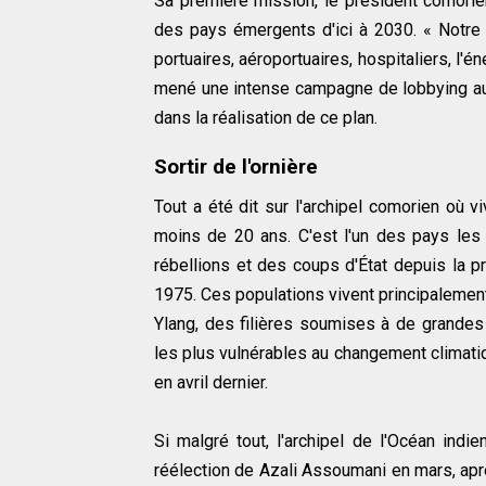
Sa première mission, le président comorien
des pays émergents d'ici à 2030. « Notr
portuaires, aéroportuaires, hospitaliers, l'én
mené une intense campagne de lobbying aup
dans la réalisation de ce plan.
Sortir de l'ornière
Tout a été dit sur l'archipel comorien où 
moins de 20 ans. C'est l'un des pays les
rébellions et des coups d'État depuis la p
1975. Ces populations vivent principalement g
Ylang, des filières soumises à de grandes f
les plus vulnérables au changement climati
en avril dernier.
Si malgré tout, l'archipel de l'Océan indi
réélection de Azali Assoumani en mars, apr