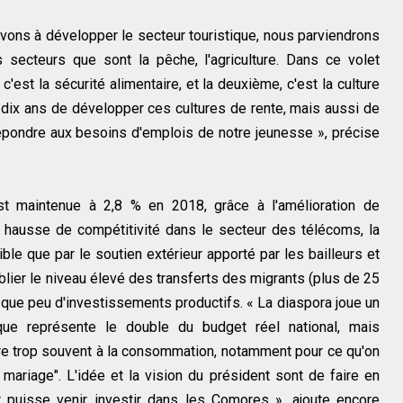
rivons à développer le secteur touristique, nous parviendrons
 secteurs que sont la pêche, l'agriculture. Dans ce volet
, c'est la sécurité alimentaire, et la deuxième, c'est la culture
 dix ans de développer ces cultures de rente, mais aussi de
épondre aux besoins d'emplois de notre jeunesse », précise
t maintenue à 2,8 % en 2018, grâce à l'amélioration de
e hausse de compétitivité dans le secteur des télécoms, la
ble que par le soutien extérieur apporté par les bailleurs et
lier le niveau élevé des transferts des migrants (plus de 25
 que peu d'investissements productifs. « La diaspora joue un
que représente le double du budget réel national, mais
e trop souvent à la consommation, notamment pour ce qu'on
ariage". L'idée et la vision du président sont de faire en
t puisse venir investir dans les Comores », ajoute encore