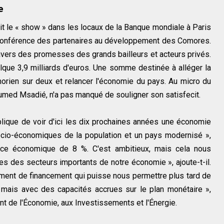
e
ait le « show » dans les locaux de la Banque mondiale à Paris
a conférence des partenaires au développement des Comores.
travers des promesses des grands bailleurs et acteurs privés.
elque 3,9 milliards d'euros. Une somme destinée à alléger la
morien sur deux et relancer l'économie du pays. Au micro du
oumed Msadié, n'a pas manqué de souligner son satisfecit.
blique de voir d'ici les dix prochaines années une économie
ocio-économiques de la population et un pays modernisé »,
ance économique de 8 %. C'est ambitieux, mais cela nous
 des secteurs importants de notre économie », ajoute-t-il.
nt de financement qui puisse nous permettre plus tard de
mais avec des capacités accrues sur le plan monétaire »,
lant de l'Économie, aux Investissements et l'Énergie.