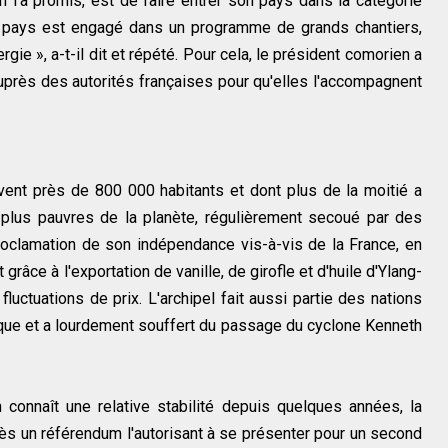
 l'a promis, est de faire entrer son pays dans la catégorie
e pays est engagé dans un programme de grands chantiers,
ergie », a-t-il dit et répété. Pour cela, le président comorien a
rès des autorités françaises pour qu'elles l'accompagnent
vivent près de 800 000 habitants et dont plus de la moitié a
 plus pauvres de la planète, régulièrement secoué par des
roclamation de son indépendance vis-à-vis de la France, en
râce à l'exportation de vanille, de girofle et d'huile d'Ylang-
luctuations de prix. L'archipel fait aussi partie des nations
que et a lourdement souffert du passage du cyclone Kenneth
en connaît une relative stabilité depuis quelques années, la
ès un référendum l'autorisant à se présenter pour un second