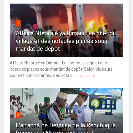
1
Affaire Ntsoralé ya Dimani : Le chef du
village et des notables placés sous
mandat de dépôt
Affaire Ntsoralé ya Dimani : Le chef du village et des
notables placés sous mandat de dépôt Selon plusieurs
sources concordantes, des notab...
Lire la suite
2
L'attaché de Défense de la République