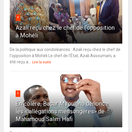
4
Azali reçu chez le chef de l'opposition
à Mohéli
De la politique aux condoléances : Azali reçu chez le chef de
l'opposition à Mohéli Le chef de l'État, Azali Assoumani, a
été reçu a...
Lire la suite
5
En colère, Bacar Mvoulana dénonce
les « allégations mensongères» de
Mahamoud Salim Hafi