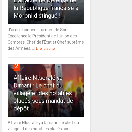
L'attaché de Défense de
la République française à
Moroni distingué !
J'ai eu l'honneur, au nom de Son
Excellence le Président de l'Union des
Comores, Chef de l'État et Chef suprême
des Armées, ...
Lire la suite
2
Affaire Ntsoralé ya
Dimani : Le chef du
village et des notables
placés sous mandat de
dépôt
Affaire Ntsoralé ya Dimani : Le chef du
village et des notables placés sous