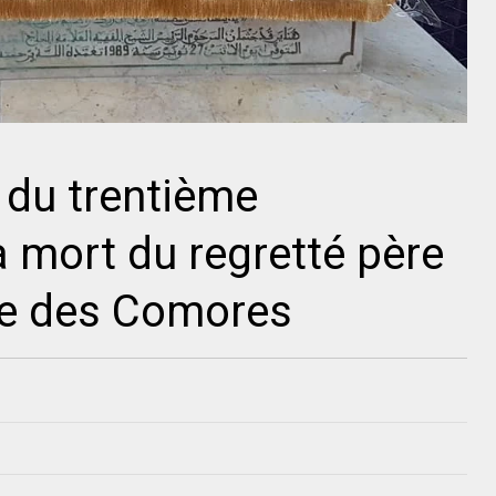
du trentième
a mort du regretté père
ce des Comores