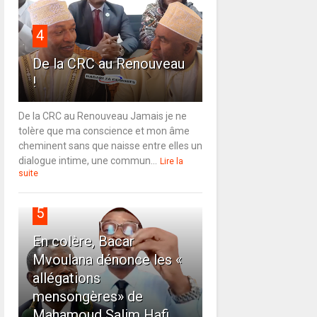
4
De la CRC au Renouveau
!
De la CRC au Renouveau Jamais je ne
tolère que ma conscience et mon âme
cheminent sans que naisse entre elles un
dialogue intime, une commun...
Lire la
suite
5
En colère, Bacar
Mvoulana dénonce les «
allégations
mensongères» de
Mahamoud Salim Hafi