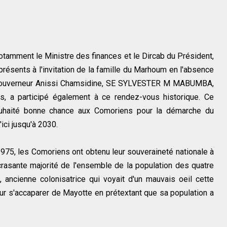
 notamment le Ministre des finances et le Dircab du Président,
présents à l'invitation de la famille du Marhoum en l'absence
u Gouverneur Anissi Chamsidine, SE SYLVESTER M MABUMBA,
 a participé également à ce rendez-vous historique. Ce
 souhaité bonne chance aux Comoriens pour la démarche du
ci jusqu'à 2030.
et 1975, les Comoriens ont obtenu leur souveraineté nationale à
crasante majorité de l'ensemble de la population des quatre
 ancienne colonisatrice qui voyait d'un mauvais oeil cette
r s'accaparer de Mayotte en prétextant que sa population a