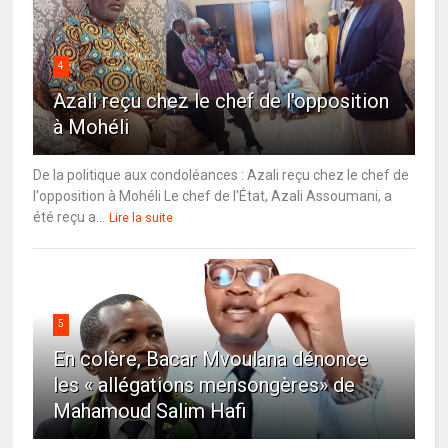
4
Azali reçu chez le chef de l'opposition
à Mohéli
De la politique aux condoléances : Azali reçu chez le chef de
l'opposition à Mohéli Le chef de l'État, Azali Assoumani, a
été reçu a...
Lire la suite
5
En colère, Bacar Mvoulana dénonce
les « allégations mensongères» de
Mahamoud Salim Hafi