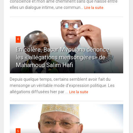
conscience et mon âme cheminent sans que naisse entre
elles un dialogue intime, une commun...
Lire la suite
4
En colère, Bacar Mvoulana dénonce
les « allégations mensongères» de
Mahamoud Salim Hafi
Depuis quelque temps, certains semblent avoir fait du
mensonge un véritable mode d’expression politique. Les
allégations diffusées hier par ...
Lire la suite
5