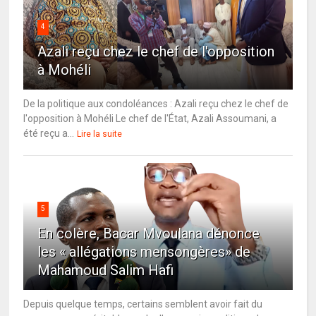
4
Azali reçu chez le chef de l'opposition
à Mohéli
De la politique aux condoléances : Azali reçu chez le chef de
l'opposition à Mohéli Le chef de l'État, Azali Assoumani, a
été reçu a...
Lire la suite
5
En colère, Bacar Mvoulana dénonce
les « allégations mensongères» de
Mahamoud Salim Hafi
Depuis quelque temps, certains semblent avoir fait du