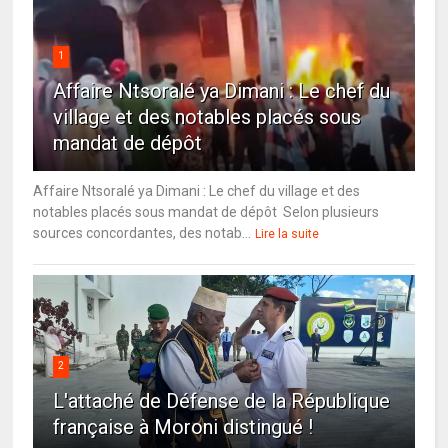
1
Affaire Ntsoralé ya Dimani : Le chef du
village et des notables placés sous
mandat de dépôt
Affaire Ntsoralé ya Dimani : Le chef du village et des
notables placés sous mandat de dépôt Selon plusieurs
sources concordantes, des notab...
Lire la suite
2
L'attaché de Défense de la République
française à Moroni distingué !