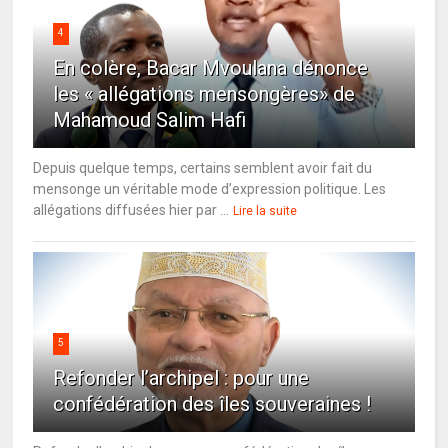
4
En colère, Bacar Mvoulana dénonce
les « allégations mensongères» de
Mahamoud Salim Hafi
Depuis quelque temps, certains semblent avoir fait du
mensonge un véritable mode d’expression politique. Les
allégations diffusées hier par ...
Lire la suite
5
Refonder l’archipel : pour une
confédération des îles souveraines !