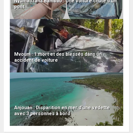
Nyumadzaha Bambao : Une voiture chute d’un
pont
Mvouni : 1 mort et des blessés dans un
accident de voiture
Anjouan : Disparition en mer d’une vedette
avec 3 personnes à bord