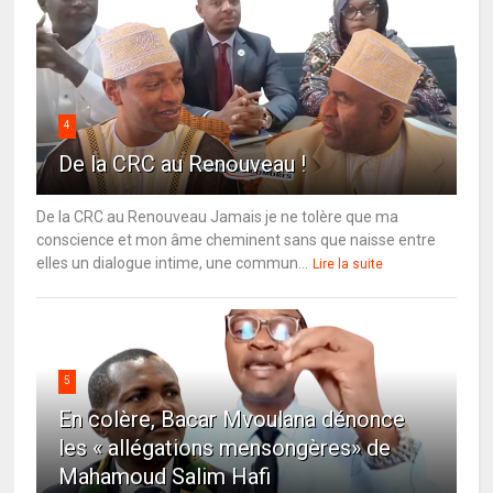
4
De la CRC au Renouveau !
De la CRC au Renouveau Jamais je ne tolère que ma
conscience et mon âme cheminent sans que naisse entre
elles un dialogue intime, une commun...
Lire la suite
5
En colère, Bacar Mvoulana dénonce
les « allégations mensongères» de
Mahamoud Salim Hafi