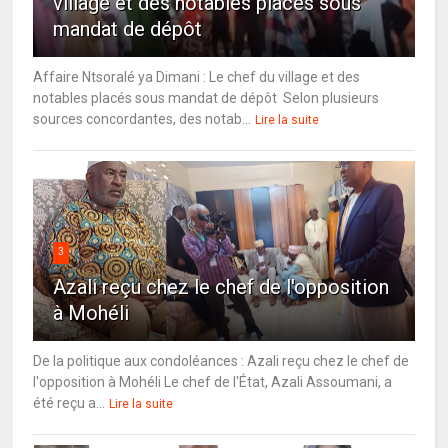
village et des notables placés sous
mandat de dépôt
Affaire Ntsoralé ya Dimani : Le chef du village et des
notables placés sous mandat de dépôt Selon plusieurs
sources concordantes, des notab...
Lire la suite
3
Azali reçu chez le chef de l'opposition
à Mohéli
De la politique aux condoléances : Azali reçu chez le chef de
l'opposition à Mohéli Le chef de l'État, Azali Assoumani, a
été reçu a...
Lire la suite